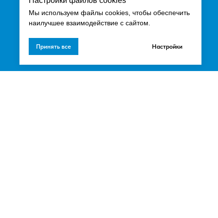
Настройки файлов cookies
Мы используем файлы cookies, чтобы обеспечить
наилучшее взаимодействие с сайтом.
Принять все
Настройки
 "Эдельвейс".
Ц РМ Эдельвейс", любое их
 ГК. РФ.