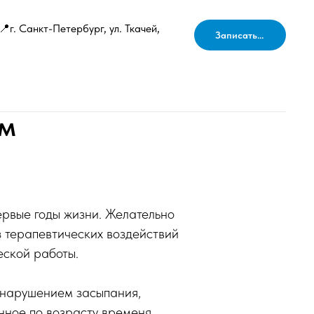
📍г. Санкт-Петербург, ул. Ткачей,
Записаться
ом
ервые годы жизни. Желательно
з терапевтических воздействий
еской работы.
 нарушением засыпания,
ное по возрасту временя,