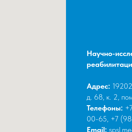
Научно-иссл
реабилитаци
Адрес:
192029
д. 68, к. 2, по
Телефоны:
+7
00-65
,
+7 (98
Email:
spsl.m