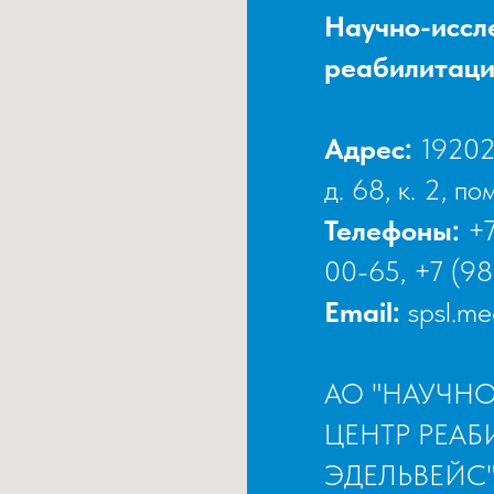
Научно-иссл
реабилитаци
Адрес:
192029
д. 68, к. 2, по
Телефоны:
+7
00-65
,
+7 (98
Email:
spsl.m
АО "НАУЧН
ЦЕНТР РЕА
ЭДЕЛЬВЕЙС